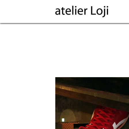
マツダスタジアム スパイクオブジェ
2014/12/25
立体造形・立体看板
1
1
RT
likes