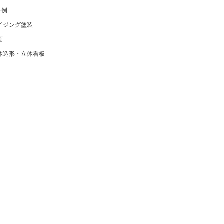
事例
イジング塗装
画
体造形・立体看板