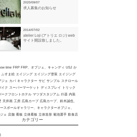
2020/09/07
求人募集のお知らせ
2014/07/02
atelier Loji (アトリエ ロジ) web
サイト開設致しました。
ow time
FRP
FRP、オブジェ、キャンディ
USJ
か
ふすま絵
エイジング
エイジング塗装
エイジング
ブジェ
カバ
キャラクター
サビ
サンプル
スチロール
パイク
スーパーマーケット
ディスプレイ
トリック
パークフロントホテル
マツダスタジアム
什器
内装
壁
天井画
工房
広島カープ
広島カープ、鈴木誠也、
ースボールギャラリー、キャラクターオブジェ、
ブジェ
店舗
看板
立体看板
立体造形
菊池選手
飲食店
カテゴリー
他