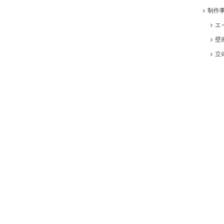
制作
エ
壁
立