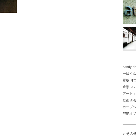
candy sh
ーぱくん
看板
オ
造形
ス
アート
壁画
外
カープベ
FRPオ
その