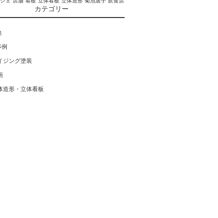
ブジェ
店舗
看板
立体看板
立体造形
菊池選手
飲食店
カテゴリー
他
事例
イジング塗装
画
体造形・立体看板