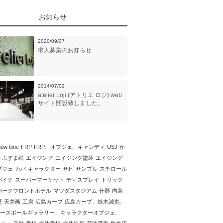
お知らせ
2020/09/07
求人募集のお知らせ
2014/07/02
atelier Loji (アトリエ ロジ) web
サイト開設致しました。
ow time
FRP
FRP、オブジェ、キャンディ
USJ
か
ふすま絵
エイジング
エイジング塗装
エイジング
ブジェ
カバ
キャラクター
サビ
サンプル
スチロール
パイク
スーパーマーケット
ディスプレイ
トリック
パークフロントホテル
マツダスタジアム
什器
内装
壁
天井画
工房
広島カープ
広島カープ、鈴木誠也、
ースボールギャラリー、キャラクターオブジェ、