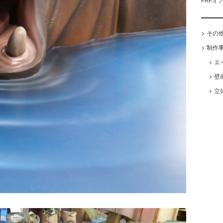
FRPオ
その
制作
エ
壁
立