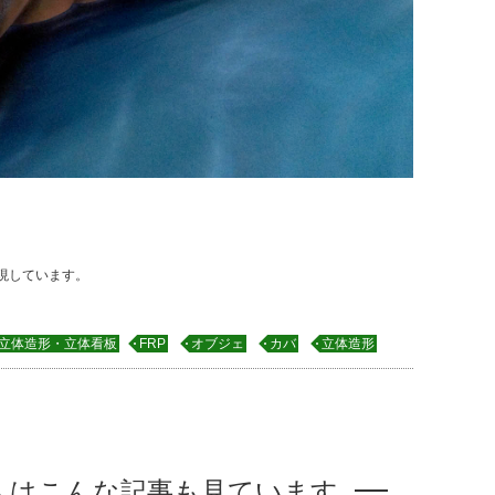
現しています。
立体造形・立体看板
FRP
オブジェ
カバ
立体造形
人はこんな記事も見ています