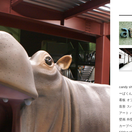
candy sh
ーぱくん
看板
オ
造形
ス
アート
壁画
外
カープベ